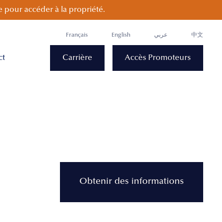
 pour accéder à la propriété.
Français
English
عربي
中文
ct
Carrière
Accès Promoteurs
Obtenir des informations