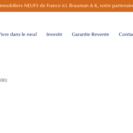
mmobiliers NEUFS de France ici. Brauman & K, votre partenaire
ivre dans le neuf
Investir
Garantie Revente
Conta
00)