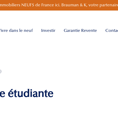
mmobiliers NEUFS de France ici. Brauman & K, votre partenaire
ivre dans le neuf
Investir
Garantie Revente
Conta
)
e étudiante