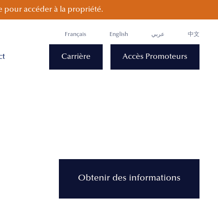
 pour accéder à la propriété.
Français
English
عربي
中文
ct
Carrière
Accès Promoteurs
Obtenir des informations