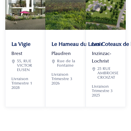
La Vigie
Le Hameau du Lavoir
Les Coteaux de
Brest
Plaudren
Inzinzac-
Lochrist

55, RUE

Rue de la
VICTOR
Fontaine

25 RUE
EUSEN
AMBROISE
Livraison
CROIZAT
Livraison
Trimestre 3
Trimestre 1
2026
Livraison
2028
Trimestre 3
2025