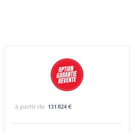
à partir de
131 824
€