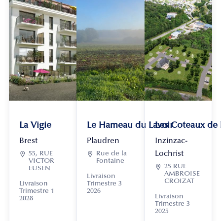
La Vigie
Le Hameau du Lavoir
Les Coteaux de
Brest
Plaudren
Inzinzac-
Lochrist

55, RUE

Rue de la
VICTOR
Fontaine

25 RUE
EUSEN
AMBROISE
Livraison
CROIZAT
Livraison
Trimestre 3
Trimestre 1
2026
Livraison
2028
Trimestre 3
2025