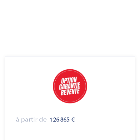
à partir de
126 865
€