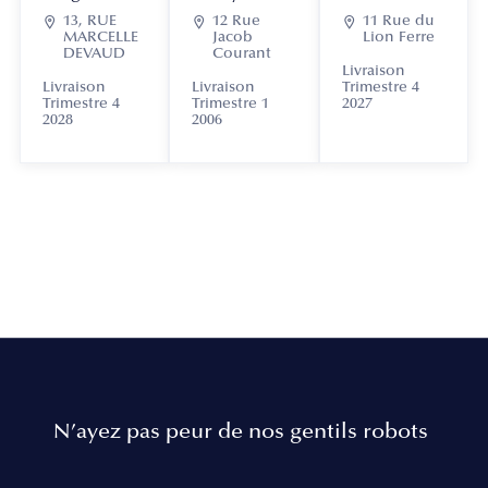

13, RUE

12 Rue

11 Rue du
MARCELLE
Jacob
Lion Ferre
DEVAUD
Courant
Livraison
Livraison
Livraison
Trimestre 4
Trimestre 4
Trimestre 1
2027
2028
2006
N’ayez pas peur de nos gentils robots