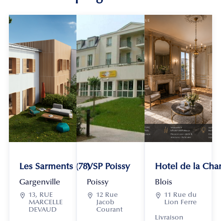
Les Sarments (78)
VSP Poissy
Hotel de la Chan
Gargenville
Poissy
Blois

13, RUE

12 Rue

11 Rue du
MARCELLE
Jacob
Lion Ferre
DEVAUD
Courant
Livraison