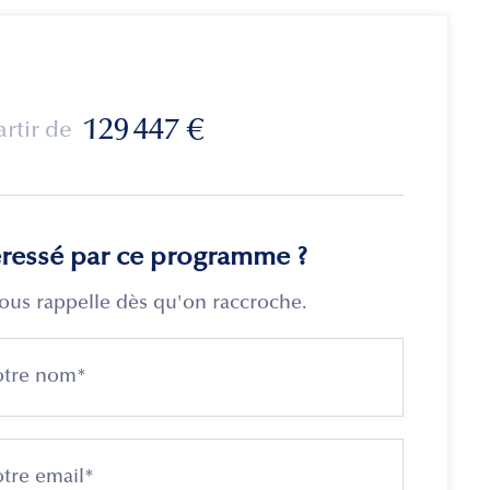
129 447
€
artir de
éressé par ce programme ?
ous rappelle dès qu'on raccroche.