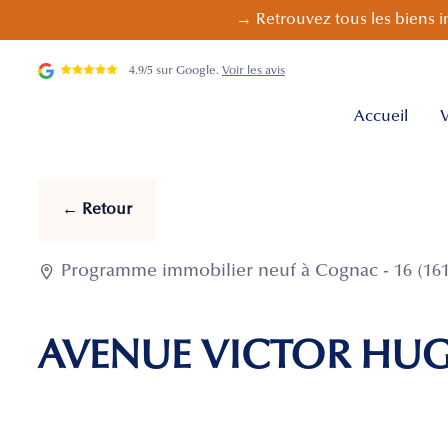
→ Retrouvez tous les biens i
4.9/5 sur Google.
Voir les avis
Accueil
V
← Retour

Programme immobilier neuf à Cognac - 16 (161
AVENUE VICTOR HU