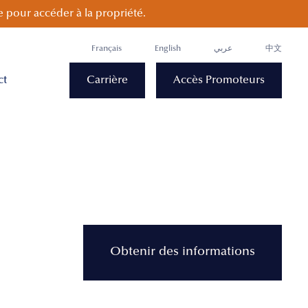
 pour accéder à la propriété.
Français
English
عربي
中文
ct
Carrière
Accès Promoteurs
Obtenir des informations