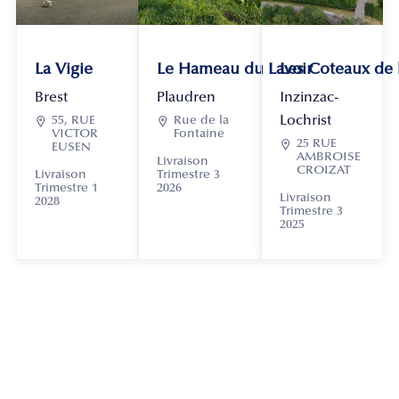
La Vigie
Le Hameau du Lavoir
Les Coteaux de
Brest
Plaudren
Inzinzac-
Lochrist

55, RUE

Rue de la
VICTOR
Fontaine

25 RUE
EUSEN
AMBROISE
Livraison
CROIZAT
Livraison
Trimestre 3
Trimestre 1
2026
Livraison
2028
Trimestre 3
2025