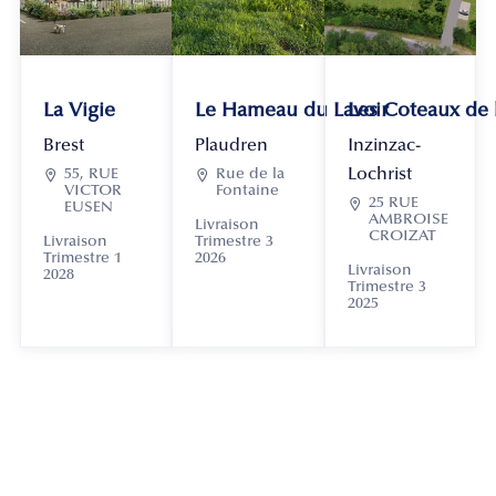
La Vigie
Le Hameau du Lavoir
Les Coteaux de
Brest
Plaudren
Inzinzac-
Lochrist

55, RUE

Rue de la
VICTOR
Fontaine

25 RUE
EUSEN
AMBROISE
Livraison
CROIZAT
Livraison
Trimestre 3
Trimestre 1
2026
Livraison
2028
Trimestre 3
2025