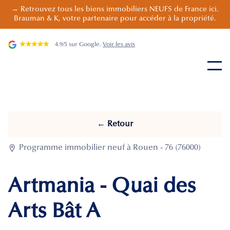
→ Retrouvez tous les biens immobiliers NEUFS de France ici.
Brauman & K, votre partenaire pour accéder à la propriété.
4.9/5 sur Google.
Voir les avis
← Retour

Programme immobilier neuf à Rouen - 76 (76000)
Artmania - Quai des
Arts Bât A