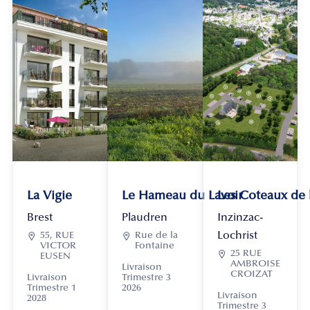
La Vigie
Le Hameau du Lavoir
Les Coteaux de
Brest
Plaudren
Inzinzac-
Lochrist

55, RUE

Rue de la
VICTOR
Fontaine

25 RUE
EUSEN
AMBROISE
Livraison
CROIZAT
Livraison
Trimestre 3
Trimestre 1
2026
Livraison
2028
Trimestre 3