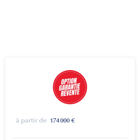
à partir de
174 000
€