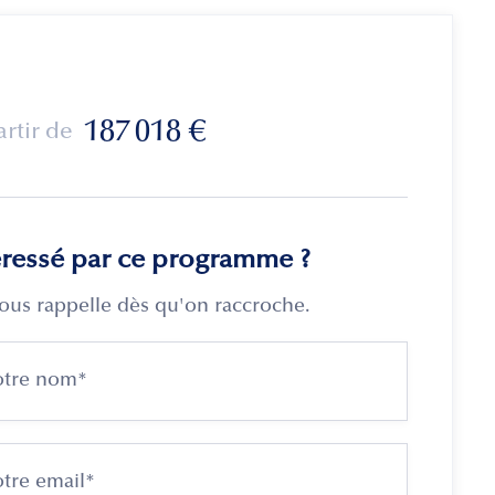
187 018
€
artir de
éressé par ce programme ?
ous rappelle dès qu'on raccroche.