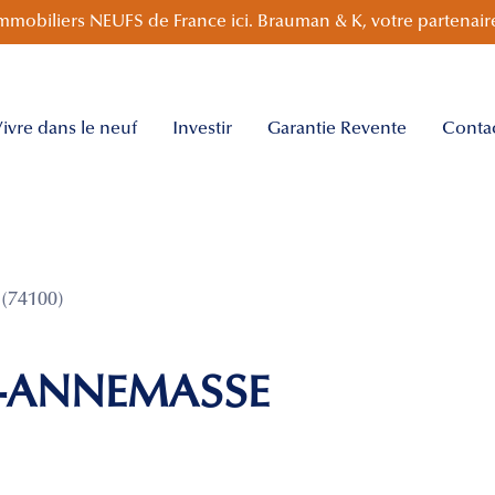
mmobiliers NEUFS de France ici. Brauman & K, votre partenaire
ivre dans le neuf
Investir
Garantie Revente
Conta
(74100)
2-ANNEMASSE