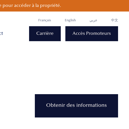
 pour accéder à la propriété.
Français
English
عربي
中文
ct
Carrière
Accès Promoteurs
Obtenir des informations