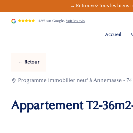
→ Retrouvez tous les biens i
4.9/5 sur Google.
Voir les avis
Accueil
V
← Retour

Programme immobilier neuf à Annemasse - 74 
Appartement T2-36m