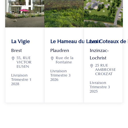
La Vigie
Le Hameau du Lavoir
Les Coteaux de
Brest
Plaudren
Inzinzac-
Lochrist

55, RUE

Rue de la
VICTOR
Fontaine

25 RUE
EUSEN
AMBROISE
Livraison
CROIZAT
Livraison
Trimestre 3
Trimestre 1
2026
Livraison
2028
Trimestre 3
2025