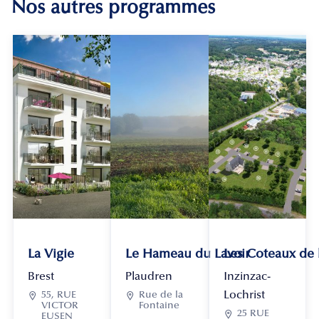
Nos autres programmes
La Vigie
Le Hameau du Lavoir
Les Coteaux de
Brest
Plaudren
Inzinzac-
Lochrist

55, RUE

Rue de la
VICTOR
Fontaine

25 RUE
EUSEN