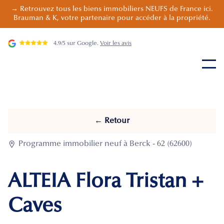
→ Retrouvez tous les biens immobiliers NEUFS de France ici.
Brauman & K, votre partenaire pour accéder à la propriété.
4.9/5 sur Google.
Voir les avis
← Retour

Programme immobilier neuf à Berck - 62 (62600)
ALTEIA Flora Tristan +
Caves