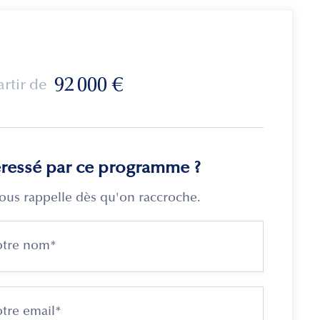
92 000
€
artir de
éressé par ce programme ?
ous rappelle dès qu'on raccroche.