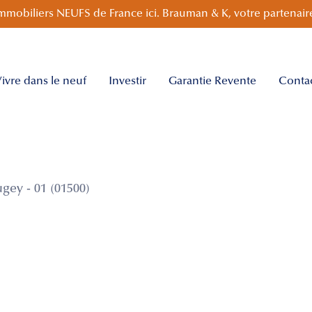
mmobiliers NEUFS de France ici. Brauman & K, votre partenaire
ivre dans le neuf
Investir
Garantie Revente
Conta
ey - 01 (01500)