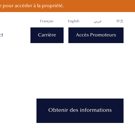
 pour accéder à la propriété.
Français
English
عربي
中文
ct
Carrière
Accès Promoteurs
Obtenir des informations