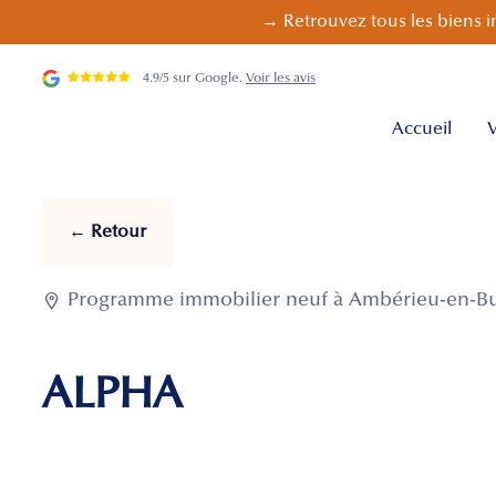
→ Retrouvez tous les biens i
4.9/5 sur Google.
Voir les avis
Accueil
V
← Retour

Programme immobilier neuf à Ambérieu-en-Bug
ALPHA