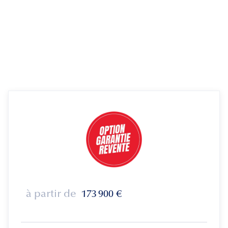
à partir de
173 900
€