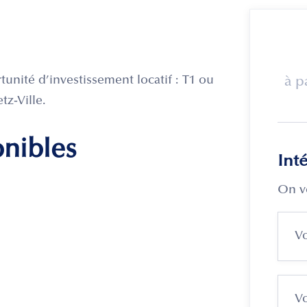
ité d’investissement locatif : T1 ou
à p
tz-Ville.
onibles
Int
On v