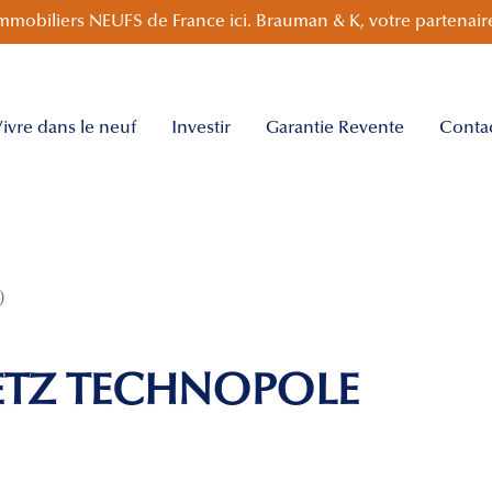
mmobiliers NEUFS de France ici. Brauman & K, votre partenaire
ivre dans le neuf
Investir
Garantie Revente
Conta
)
METZ TECHNOPOLE