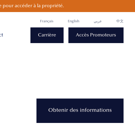
 pour accéder à la propriété.
Français
English
عربي
中文
ct
Carrière
Accès Promoteurs
Obtenir des informations