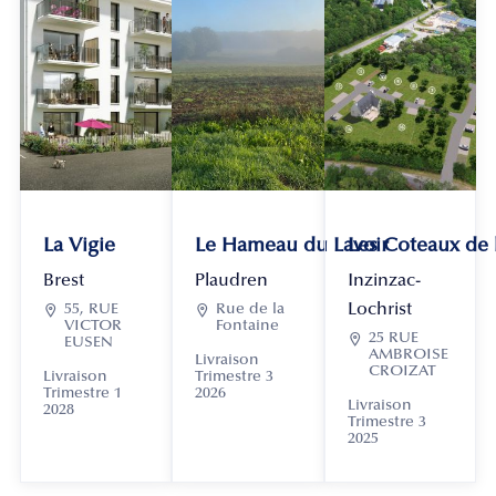
La Vigie
Le Hameau du Lavoir
Les Coteaux de
Brest
Plaudren
Inzinzac-
Lochrist

55, RUE

Rue de la
VICTOR
Fontaine

25 RUE
EUSEN
AMBROISE
Livraison
CROIZAT
Livraison
Trimestre 3
Trimestre 1
2026
Livraison
2028
Trimestre 3
2025