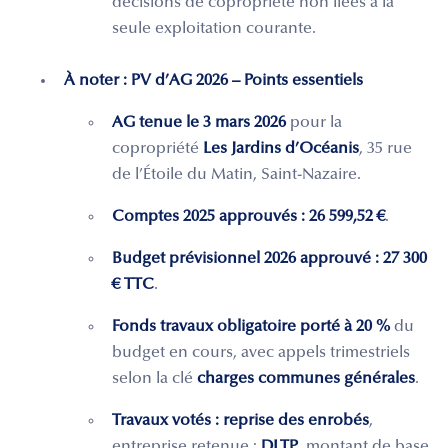
décisions de copropriété non liées à la
seule exploitation courante.
À noter : PV d’AG 2026 – Points essentiels
AG tenue le 3 mars 2026
pour la
copropriété
Les Jardins d’Océanis
, 35 rue
de l’Étoile du Matin, Saint-Nazaire.
Comptes 2025 approuvés :
26 599,52 €
.
Budget prévisionnel 2026 approuvé :
27 300
€ TTC
.
Fonds travaux obligatoire porté à 20 %
du
budget en cours, avec appels trimestriels
selon la clé
charges communes générales
.
Travaux votés : reprise des enrobés
,
entreprise retenue :
DLTP
, montant de base