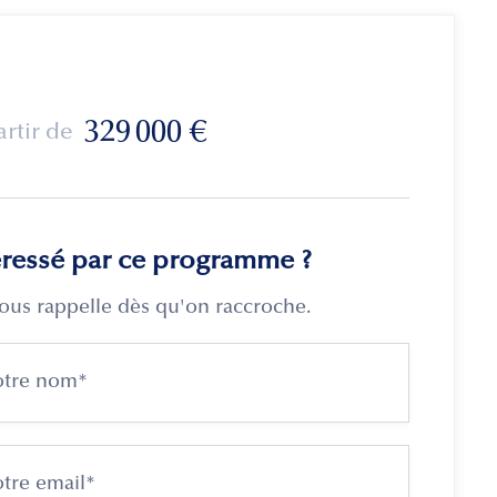
329 000
€
artir de
éressé par ce programme ?
ous rappelle dès qu'on raccroche.