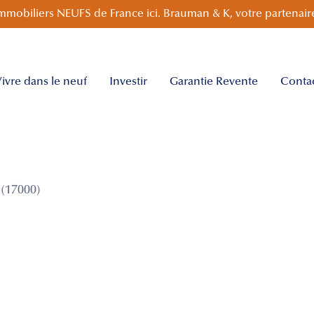
mmobiliers NEUFS de France ici. Brauman & K, votre partenaire
ivre dans le neuf
Investir
Garantie Revente
Conta
(17000)