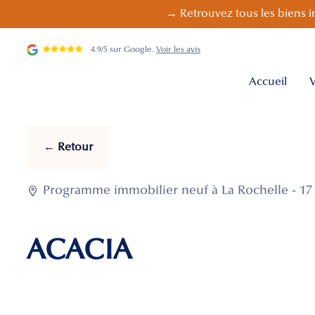
→ Retrouvez tous les biens i
4.9/5 sur Google.
Voir les avis
Accueil
V
← Retour

Programme immobilier neuf à La Rochelle - 17 
ACACIA