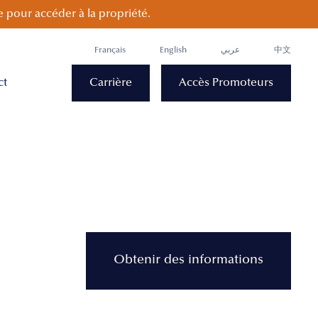
 pour accéder à la propriété.
Français
English
عربي
中文
ct
Carrière
Accès Promoteurs
Obtenir des informations