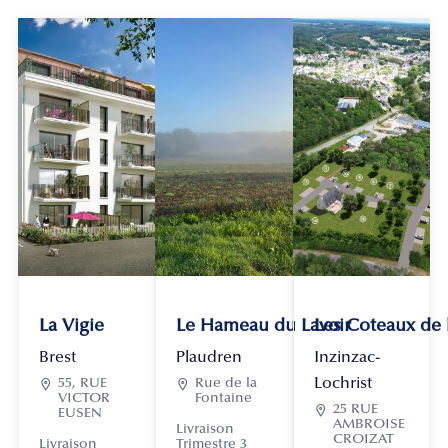
La Vigie
Le Hameau du Lavoir
Les Coteaux de
Brest
Plaudren
Inzinzac-
Lochrist

55, RUE

Rue de la
VICTOR
Fontaine

25 RUE
EUSEN
AMBROISE
Livraison
CROIZAT
Livraison
Trimestre 3