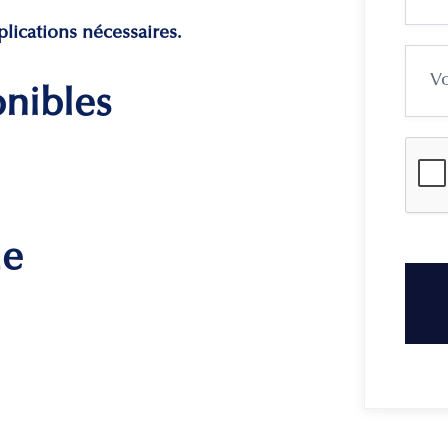
lications nécessaires.
onibles
me