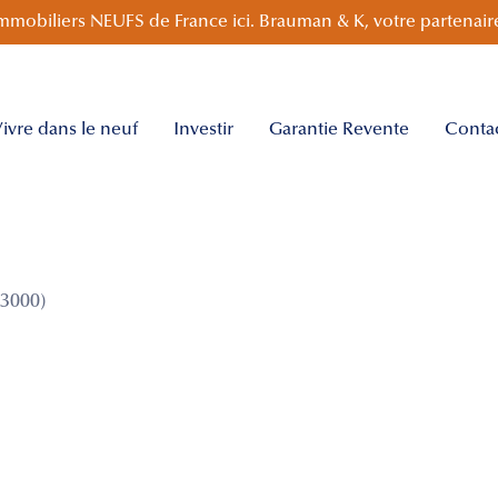
mmobiliers NEUFS de France ici. Brauman & K, votre partenaire
ivre dans le neuf
Investir
Garantie Revente
Conta
3000)