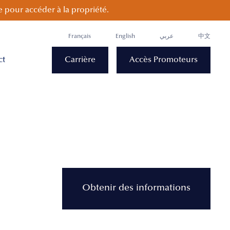
 pour accéder à la propriété.
Français
English
عربي
中文
ct
Carrière
Accès Promoteurs
Obtenir des informations