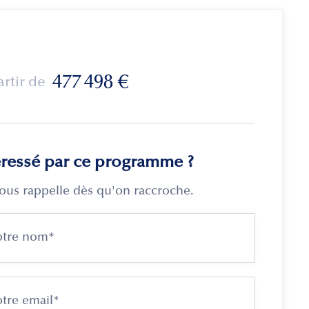
477 498
€
artir de
éressé par ce programme ?
ous rappelle dès qu'on raccroche.