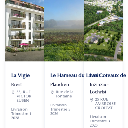
La Vigie
Le Hameau du Lavoir
Les Coteaux de
Brest
Plaudren
Inzinzac-
Lochrist

55, RUE

Rue de la
VICTOR
Fontaine

25 RUE
EUSEN
AMBROISE
Livraison
CROIZAT
Livraison
Trimestre 3
Trimestre 1
2026
Livraison
2028
Trimestre 3
2025