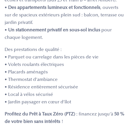
écoles et transports (Bus 25 et Tram B – arrêt Ambert).
•
Des appartements lumineux et fonctionnels
, ouverts
sur de spacieux extérieurs plein sud : balcon, terrasse ou
jardin privatif.
•
Un stationnement privatif en sous-sol inclus
pour
chaque logement.
Des prestations de qualité :
• Parquet ou carrelage dans les pièces de vie
• Volets roulants électriques
• Placards aménagés
• Thermostat d’ambiance
• Résidence entièrement sécurisée
• Local à vélos sécurisé
• Jardin paysager en cœur d’îlot
Profitez du Prêt à Taux Zéro (PTZ)
: financez jusqu’à
50 %
de votre bien sans intérêts
!