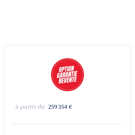
à partir de
259 354
€