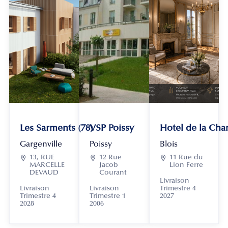
Les Sarments (78)
VSP Poissy
Hotel de la Chan
Gargenville
Poissy
Blois

13, RUE

12 Rue

11 Rue du
MARCELLE
Jacob
Lion Ferre
DEVAUD
Courant
Livraison
Livraison
Livraison
Trimestre 4
Trimestre 4
Trimestre 1
2027
2028
2006