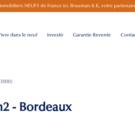
mmobiliers NEUFS de France ici. Brauman & K, votre partenaire
ivre dans le neuf
Investir
Garantie Revente
Conta
3000)
m2 - Bordeaux