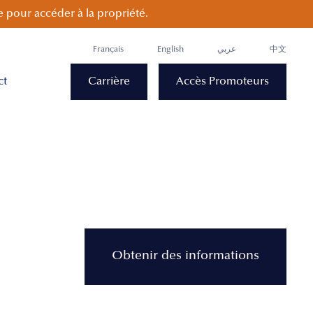
 pour accéder à la propriété.
Français
English
عربي
中文
ct
Carrière
Accès Promoteurs
Obtenir des informations