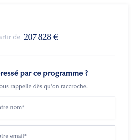
207 828
€
artir de
éressé par ce programme ?
ous rappelle dès qu'on raccroche.