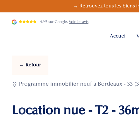
→ Retrouvez tous les biens i
4.9/5 sur Google.
Voir les avis
Accueil
V
← Retour

Programme immobilier neuf à Bordeaux - 33 (3
Location nue - T2 - 36