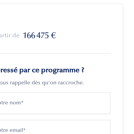
166 475
€
artir de
éressé par ce programme ?
ous rappelle dès qu'on raccroche.