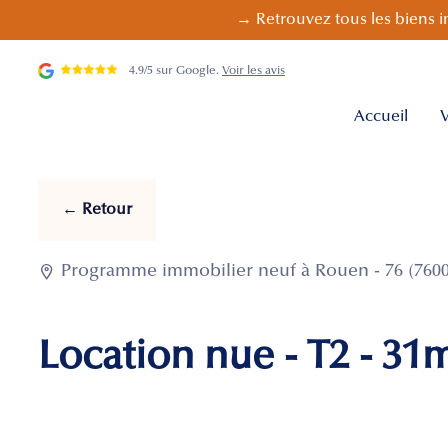
→ Retrouvez tous les biens i
4.9/5 sur Google.
Voir les avis
Accueil
V
← Retour

Programme immobilier neuf à Rouen - 76 (7600
Location nue - T2 - 31