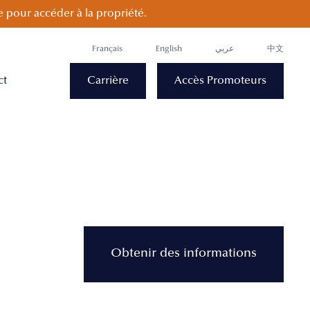
 pour accéder à la propriété.
Français
English
عربي
中文
ct
Carrière
Accès Promoteurs
Obtenir des informations