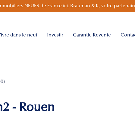
mmobiliers NEUFS de France ici. Brauman & K, votre partenaire
ivre dans le neuf
Investir
Garantie Revente
Conta
0)
m2 - Rouen