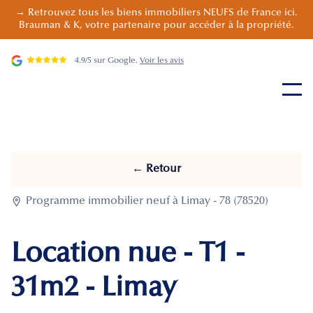
→ Retrouvez tous les biens immobiliers NEUFS de France ici.
Brauman & K, votre partenaire pour accéder à la propriété.
4.9/5 sur Google.
Voir les avis
← Retour

Programme immobilier neuf à Limay - 78 (78520)
Location nue - T1 -
31m2 - Limay