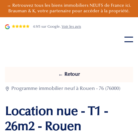
→ Retrouvez tous les biens immobiliers NEUFS de France ici.
Brauman & K, votre partenaire pour accéder à la propriété.
4.9/5 sur Google.
Voir les avis
← Retour

Programme immobilier neuf à Rouen - 76 (76000)
Location nue - T1 -
26m2 - Rouen