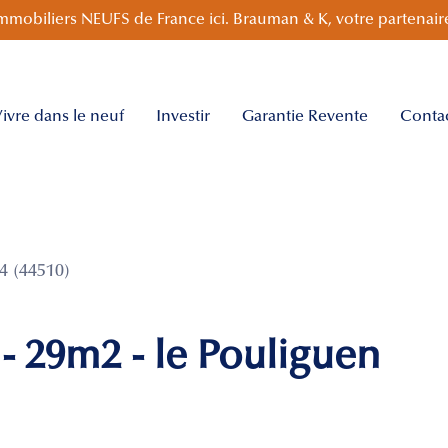
mmobiliers NEUFS de France ici. Brauman & K, votre partenaire
ivre dans le neuf
Investir
Garantie Revente
Conta
4 (44510)
- 29m2 - le Pouliguen