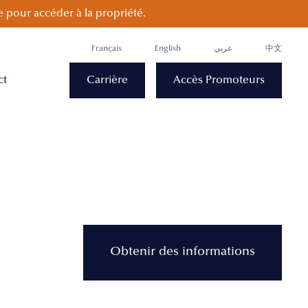
 pour accéder à la propriété.
Français
English
عربي
中文
ct
Carrière
Accès Promoteurs
Obtenir des informations