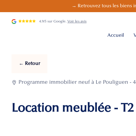
→ Retrouvez tous les biens i
4.9/5 sur Google.
Voir les avis
Accueil
V
← Retour

Programme immobilier neuf à Le Pouliguen - 4
Location meublée - T2 