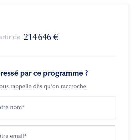
214 646
€
artir de
éressé par ce programme ?
ous rappelle dès qu'on raccroche.