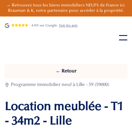
→ Retrouvez tous les biens immobiliers NEUFS de France ici.
Brauman & K, votre partenaire pour accéder à la propriété.
4.9/5 sur Google.
Voir les avis
← Retour

Programme immobilier neuf à Lille - 59 (59000)
Location meublée - T1
- 34m2 - Lille