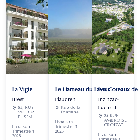
La Vigie
Le Hameau du Lavoir
Les Coteaux de
Brest
Plaudren
Inzinzac-
Lochrist

55, RUE

Rue de la
VICTOR
Fontaine

25 RUE
EUSEN
AMBROISE
Livraison
CROIZAT
Livraison
Trimestre 3
Trimestre 1
2026
Livraison
2028
Trimestre 3