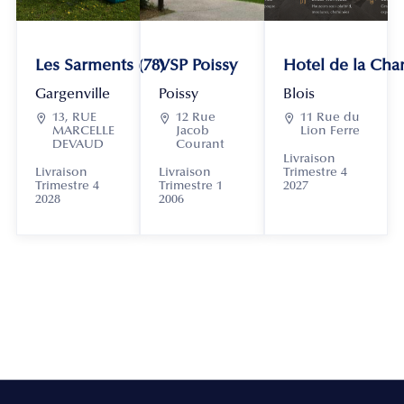
Les Sarments (78)
VSP Poissy
Hotel de la Chan
Gargenville
Poissy
Blois

13, RUE

12 Rue

11 Rue du
MARCELLE
Jacob
Lion Ferre
DEVAUD
Courant
Livraison
Livraison
Livraison
Trimestre 4
Trimestre 4
Trimestre 1
2027
2028
2006