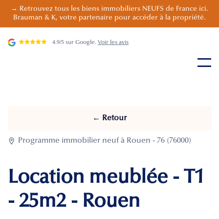
→ Retrouvez tous les biens immobiliers NEUFS de France ici.
Brauman & K, votre partenaire pour accéder à la propriété.
4.9/5 sur Google.
Voir les avis
← Retour

Programme immobilier neuf à Rouen - 76 (76000)
Location meublée - T1
- 25m2 - Rouen