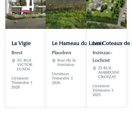
La Vigie
Le Hameau du Lavoir
Les Coteaux de
Brest
Plaudren
Inzinzac-
Lochrist

55, RUE

Rue de la
VICTOR
Fontaine

25 RUE
EUSEN
AMBROISE
Livraison
CROIZAT
Livraison
Trimestre 3
Trimestre 1
2026
Livraison
2028
Trimestre 3
2025