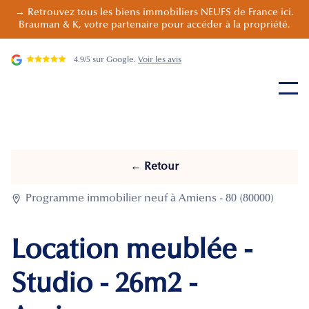
→ Retrouvez tous les biens immobiliers NEUFS de France ici.
Brauman & K, votre partenaire pour accéder à la propriété.
4.9/5 sur Google.
Voir les avis
← Retour

Programme immobilier neuf à Amiens - 80 (80000)
Location meublée -
Studio - 26m2 -