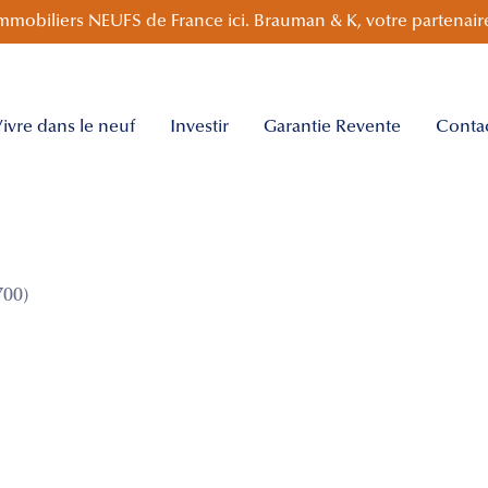
mmobiliers NEUFS de France ici. Brauman & K, votre partenaire
ivre dans le neuf
Investir
Garantie Revente
Conta
700)