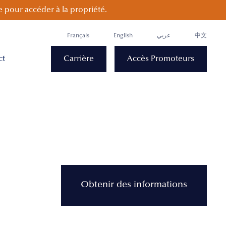
 pour accéder à la propriété.
Français
English
عربي
中文
ct
Carrière
Accès Promoteurs
Obtenir des informations