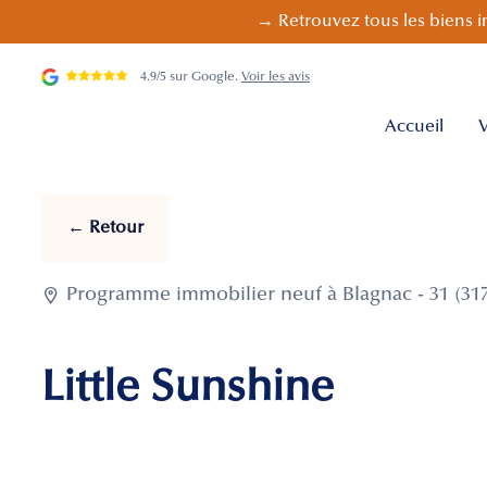
→ Retrouvez tous les biens i
4.9/5 sur Google.
Voir les avis
Accueil
V
← Retour

Programme immobilier neuf à Blagnac - 31 (31
Little Sunshine