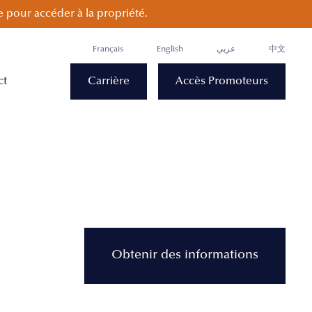
 pour accéder à la propriété.
Français
English
عربي
中文
ct
Carrière
Accès Promoteurs
Obtenir des informations