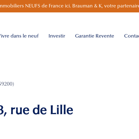
mmobiliers NEUFS de France ici. Brauman & K, votre partenaire
ivre dans le neuf
Investir
Garantie Revente
Conta
59200)
 rue de Lille