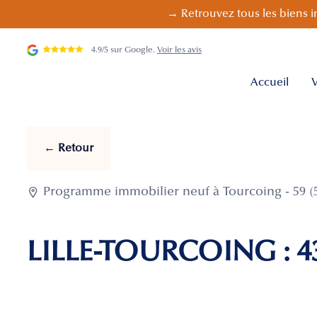
→ Retrouvez tous les biens i
4.9/5 sur Google.
Voir les avis
Accueil
V
← Retour

Programme immobilier neuf à Tourcoing - 59 (
LILLE-TOURCOING : 43,