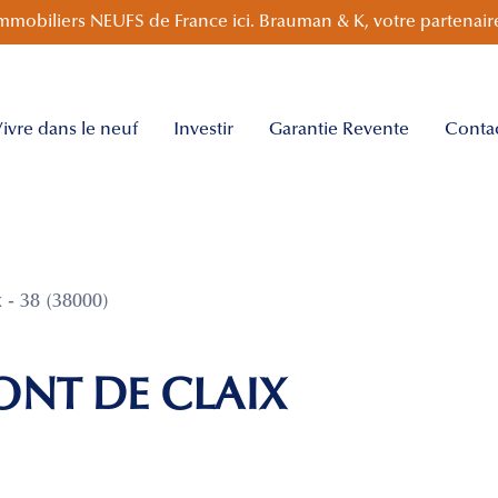
mmobiliers NEUFS de France ici. Brauman & K, votre partenaire
ivre dans le neuf
Investir
Garantie Revente
Conta
- 38 (38000)
ONT DE CLAIX