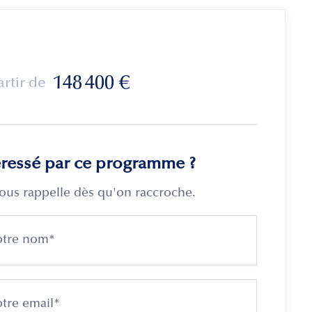
148 400
€
artir de
éressé par ce programme ?
ous rappelle dès qu'on raccroche.