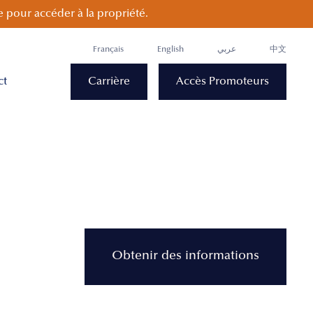
 pour accéder à la propriété.
Français
English
عربي
中文
ct
Carrière
Accès Promoteurs
Obtenir des informations