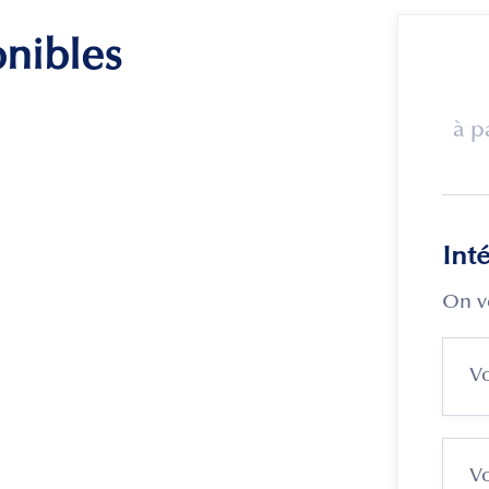
onibles
à p
Int
On v