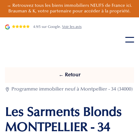
→ Retrouvez tous les biens immobiliers NEUFS de France ici.
Brauman & K, votre partenaire pour accéder à la propriété.
4.9/5 sur Google.
Voir les avis
← Retour

Programme immobilier neuf à Montpellier - 34 (34000)
Les Sarments Blonds
MONTPELLIER - 34