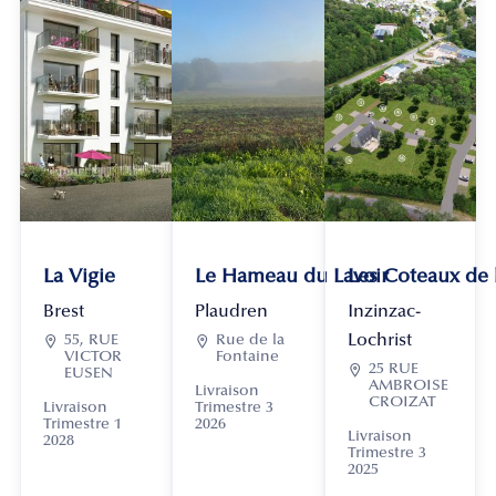
La Vigie
Le Hameau du Lavoir
Les Coteaux de
Brest
Plaudren
Inzinzac-
Lochrist

55, RUE

Rue de la
VICTOR
Fontaine

25 RUE
EUSEN
AMBROISE
Livraison
CROIZAT
Livraison
Trimestre 3
Trimestre 1
2026
Livraison
2028
Trimestre 3
2025