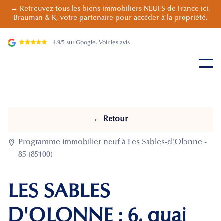
→ Retrouvez tous les biens immobiliers NEUFS de France ici.
Brauman & K, votre partenaire pour accéder à la propriété.
4.9/5 sur Google.
Voir les avis
← Retour

Programme immobilier neuf à Les Sables-d'Olonne -
85 (85100)
LES SABLES
D'OLONNE : 6, quai