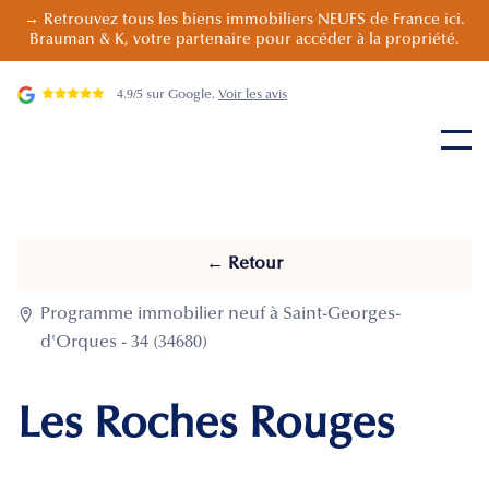
→ Retrouvez tous les biens immobiliers NEUFS de France ici.
Brauman & K, votre partenaire pour accéder à la propriété.
4.9/5 sur Google.
Voir les avis
← Retour

Programme immobilier neuf à Saint-Georges-
d'Orques - 34 (34680)
Les Roches Rouges