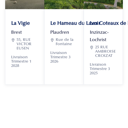
La Vigie
Le Hameau du Lavoir
Les Coteaux de
Brest
Plaudren
Inzinzac-
Lochrist

55, RUE

Rue de la
VICTOR
Fontaine

25 RUE
EUSEN
AMBROISE
Livraison
CROIZAT
Livraison
Trimestre 3
Trimestre 1
2026
Livraison
2028
Trimestre 3
2025