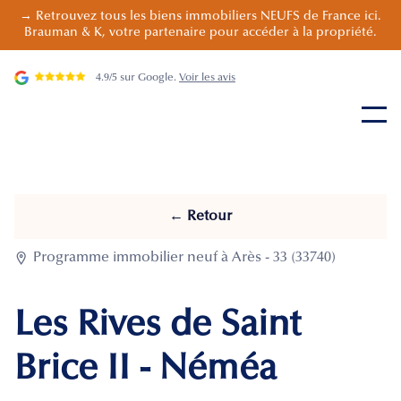
→ Retrouvez tous les biens immobiliers NEUFS de France ici.
Brauman & K, votre partenaire pour accéder à la propriété.
4.9/5 sur Google.
Voir les avis
← Retour

Programme immobilier neuf à Arès - 33 (33740)
Les Rives de Saint
Brice II - Néméa