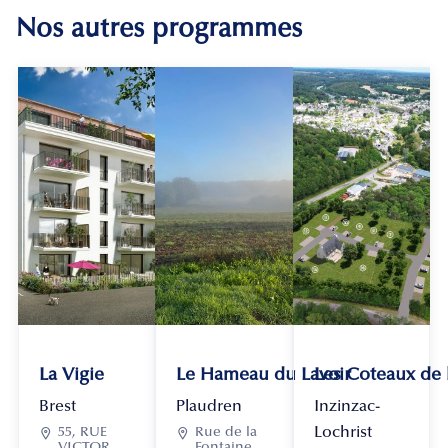
Nos autres programmes
La Vigie
Le Hameau du Lavoir
Les Coteaux de
Brest
Plaudren
Inzinzac-
Lochrist

55, RUE

Rue de la
VICTOR
Fontaine