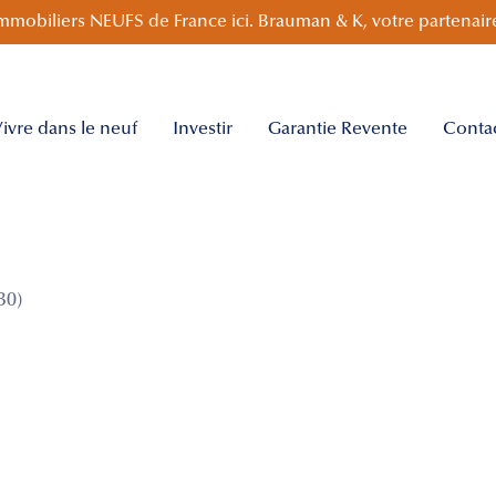
mmobiliers NEUFS de France ici. Brauman & K, votre partenaire
ivre dans le neuf
Investir
Garantie Revente
Conta
30)