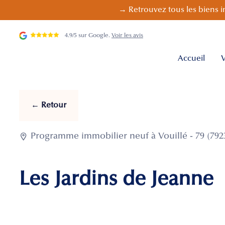
→ Retrouvez tous les biens i
4.9/5 sur Google.
Voir les avis
Accueil
V
← Retour

Programme immobilier neuf à Vouillé - 79 (792
Les Jardins de Jeanne