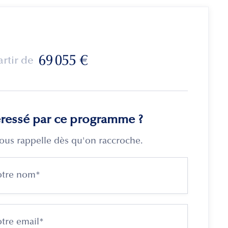
69 055
€
artir de
éressé par ce programme ?
ous rappelle dès qu'on raccroche.