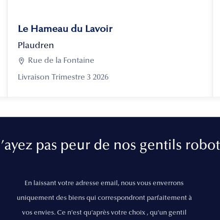
Le Hameau du Lavoir
Plaudren

Rue de la Fontaine
Livraison Trimestre 3 2026
’ayez pas peur de nos gentils robot
En laissant votre adresse email, nous vous enverrons
uniquement des biens qui correspondront parfaitement à
vos envies. Ce n'est qu'après votre choix , qu'un gentil