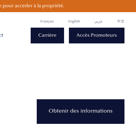
 pour accéder à la propriété.
Français
English
عربي
中文
ct
Carrière
Accès Promoteurs
Obtenir des informations