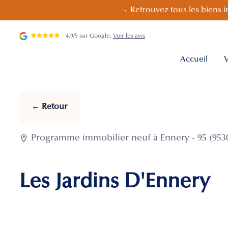
→ Retrouvez tous les biens i
4.9/5 sur Google.
Voir les avis
Accueil
V
← Retour

Programme immobilier neuf à Ennery - 95 (953
Les Jardins D'Ennery