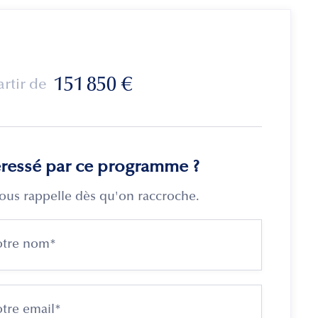
151 850
€
artir de
éressé par ce programme ?
ous rappelle dès qu'on raccroche.