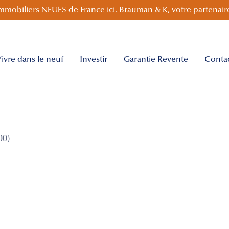
mmobiliers NEUFS de France ici. Brauman & K, votre partenaire
ivre dans le neuf
Investir
Garantie Revente
Conta
00)