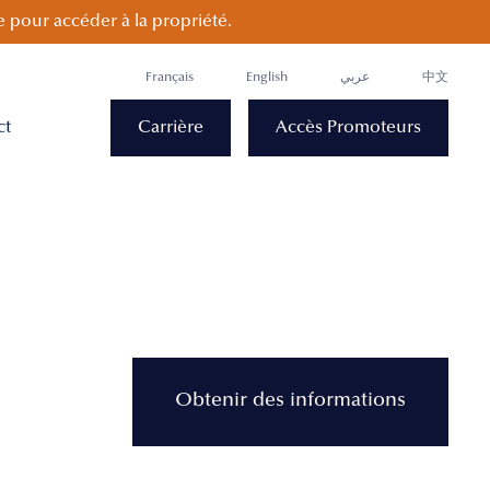
 pour accéder à la propriété.
Français
English
عربي
中文
ct
Carrière
Accès Promoteurs
Obtenir des informations