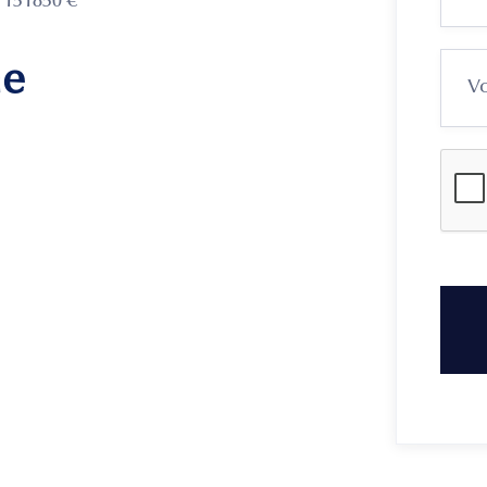
 151850 €
me