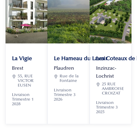
La Vigie
Le Hameau du Lavoir
Les Coteaux de
Brest
Plaudren
Inzinzac-
Lochrist

55, RUE

Rue de la
VICTOR
Fontaine

25 RUE
EUSEN
AMBROISE
Livraison
CROIZAT
Livraison
Trimestre 3
Trimestre 1
2026
Livraison
2028
Trimestre 3
2025