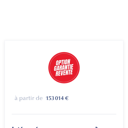
à partir de
153 014
€