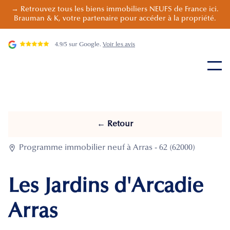
→ Retrouvez tous les biens immobiliers NEUFS de France ici.
Brauman & K, votre partenaire pour accéder à la propriété.
4.9/5 sur Google.
Voir les avis
← Retour

Programme immobilier neuf à Arras - 62 (62000)
Les Jardins d'Arcadie
Arras