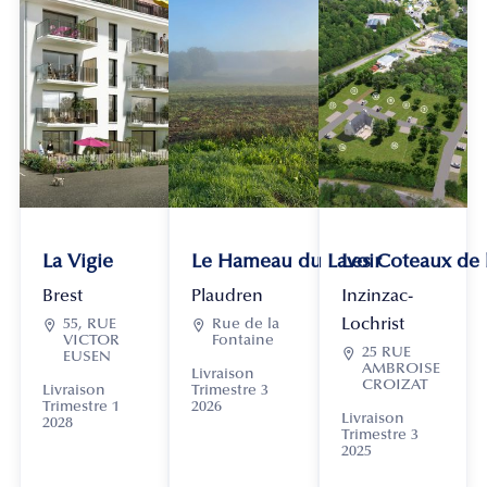
La Vigie
Le Hameau du Lavoir
Les Coteaux de
Brest
Plaudren
Inzinzac-
Lochrist

55, RUE

Rue de la
VICTOR
Fontaine

25 RUE
EUSEN
AMBROISE
Livraison
CROIZAT
Livraison
Trimestre 3
Trimestre 1
2026
Livraison
2028
Trimestre 3
2025