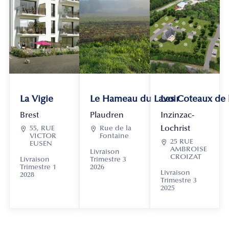
La Vigie
Le Hameau du Lavoir
Les Coteaux de
Brest
Plaudren
Inzinzac-
Lochrist

55, RUE

Rue de la
VICTOR
Fontaine

25 RUE
EUSEN
AMBROISE
Livraison
CROIZAT
Livraison
Trimestre 3
Trimestre 1
2026
Livraison
2028
Trimestre 3
2025