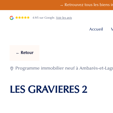
→ Retrouvez tous les biens i
4.9/5 sur Google.
Voir les avis
Accueil
V
← Retour

Programme immobilier neuf à Ambarès-et-Lagra
LES GRAVIERES 2