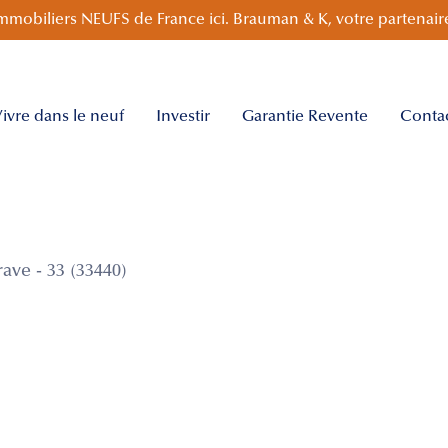
mmobiliers NEUFS de France ici. Brauman & K, votre partenaire
ivre dans le neuf
Investir
Garantie Revente
Conta
ve - 33 (33440)