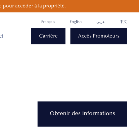
 pour accéder à la propriété.
Français
English
عربي
中文
ct
Carrière
Accès Promoteurs
Obtenir des informations