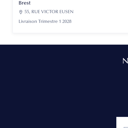
Brest

55, RUE VICTOR EUSEN
Livraison Trimestre 1 2028
N