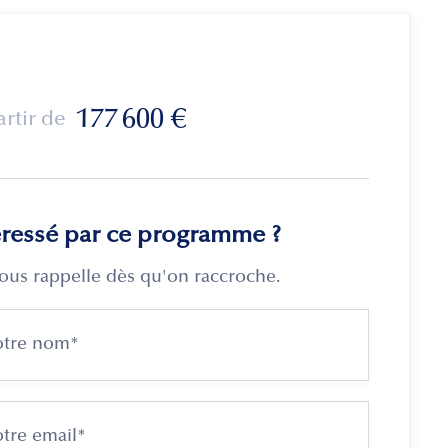
177 600
€
artir de
éressé par ce programme ?
ous rappelle dès qu'on raccroche.