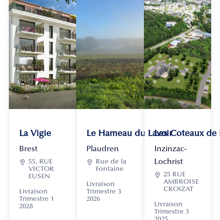
La Vigie
Le Hameau du Lavoir
Les Coteaux de
Brest
Plaudren
Inzinzac-
Lochrist

55, RUE

Rue de la
VICTOR
Fontaine

25 RUE
EUSEN
AMBROISE
Livraison
CROIZAT
Livraison
Trimestre 3
Trimestre 1
2026
Livraison
2028
Trimestre 3
2025