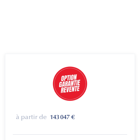
à partir de
143 047
€