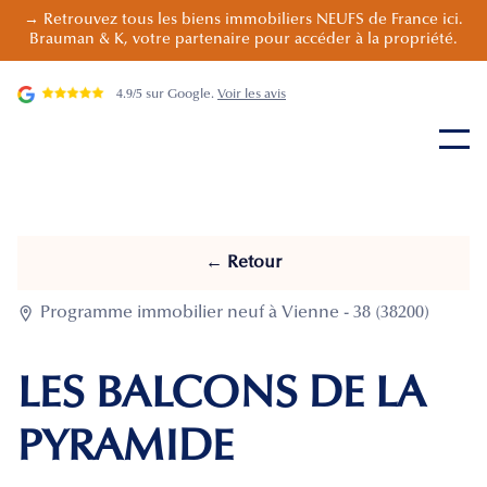
→ Retrouvez tous les biens immobiliers NEUFS de France ici.
Brauman & K, votre partenaire pour accéder à la propriété.
4.9/5 sur Google.
Voir les avis
← Retour

Programme immobilier neuf à Vienne - 38 (38200)
LES BALCONS DE LA
PYRAMIDE