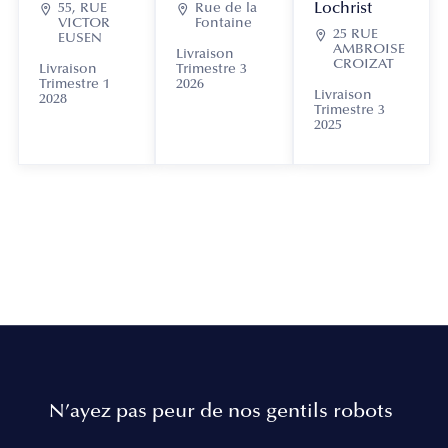
Lochrist

55, RUE

Rue de la
VICTOR
Fontaine

25 RUE
EUSEN
AMBROISE
Livraison
CROIZAT
Livraison
Trimestre 3
Trimestre 1
2026
Livraison
2028
Trimestre 3
2025
N’ayez pas peur de nos gentils robots