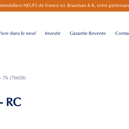
mmobiliers NEUFS de France ici. Brauman & K, votre partenaire
ivre dans le neuf
Investir
Garantie Revente
Conta
 76 (76650)
 - RC