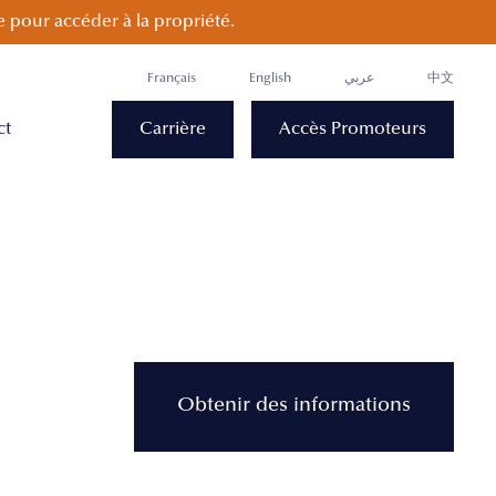
 pour accéder à la propriété.
Français
English
عربي
中文
ct
Carrière
Accès Promoteurs
Obtenir des informations