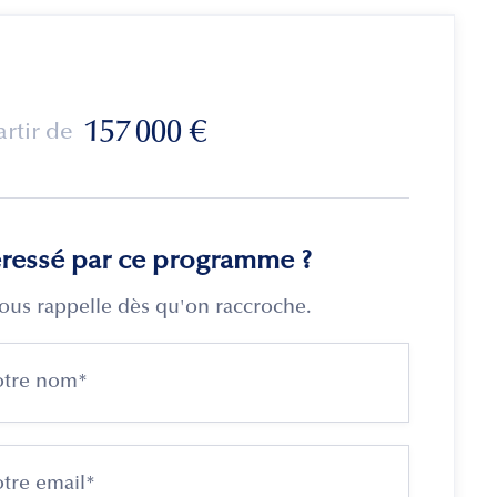
157 000
€
artir de
éressé par ce programme ?
ous rappelle dès qu'on raccroche.