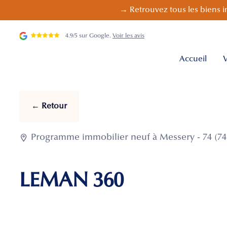
→ Retrouvez tous les biens i
4.9/5 sur Google.
Voir les avis
Accueil
V
← Retour

Programme immobilier neuf à Messery - 74 (74
LEMAN 360