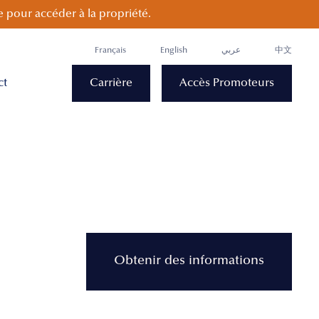
 pour accéder à la propriété.
Français
English
عربي
中文
ct
Carrière
Accès Promoteurs
Obtenir des informations