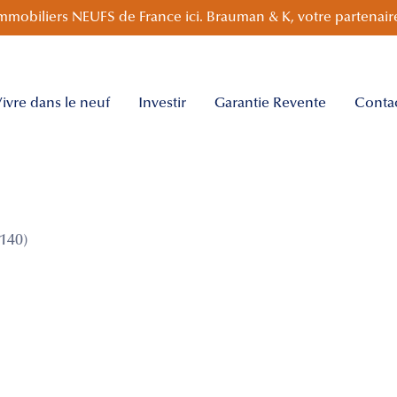
mmobiliers NEUFS de France ici. Brauman & K, votre partenaire
ivre dans le neuf
Investir
Garantie Revente
Conta
140)