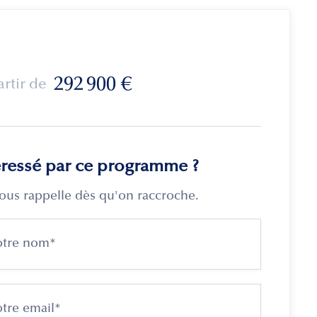
292 900
€
artir de
éressé par ce programme ?
ous rappelle dès qu'on raccroche.