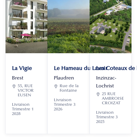
La Vigie
Le Hameau du Lavoir
Les Coteaux de
Brest
Plaudren
Inzinzac-
Lochrist

55, RUE

Rue de la
VICTOR
Fontaine

25 RUE
EUSEN
AMBROISE
Livraison
CROIZAT
Livraison
Trimestre 3
Trimestre 1
2026
Livraison
2028
Trimestre 3
2025