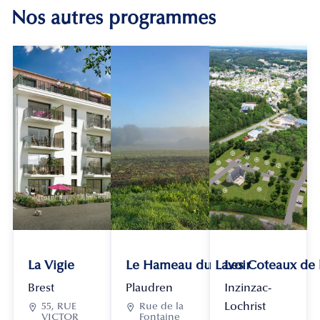
Nos autres programmes
La Vigie
Le Hameau du Lavoir
Les Coteaux de
Brest
Plaudren
Inzinzac-
Lochrist

55, RUE

Rue de la
VICTOR
Fontaine